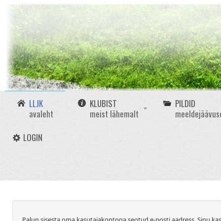
LLJK
KLUBIST
PILDID
avaleht
meist lähemalt
meeldejäävus
LOGIN
Palun sisesta oma kasutajakontoga seotud e-posti aadress. Sinu kas