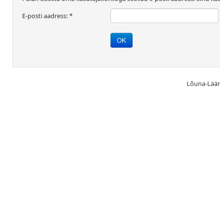
E-posti aadress:
*
OK
Lõuna-Lääne