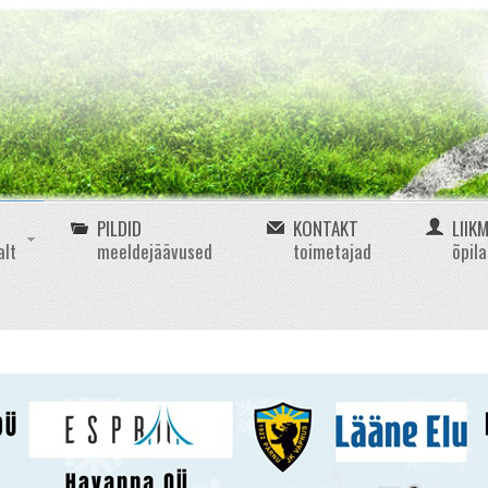
PILDID
KONTAKT
LIIK
alt
meeldejäävused
toimetajad
õpil