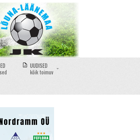
MED
UUDISED
ased
kõik toimuv