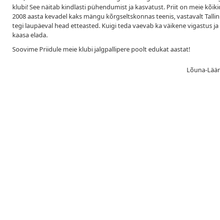
klubi! See näitab kindlasti pühendumist ja kasvatust. Priit on meie kõiki
2008 aasta kevadel kaks mängu kõrgseltskonnas teenis, vastavalt Tallinn
tegi laupäeval head etteasted. Kuigi teda vaevab ka väikene vigastus ja 
kaasa elada.
Soovime Priidule meie klubi jalgpallipere poolt edukat aastat!
Lõuna-Lääne