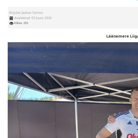
Kirjutas
Jaanus Getreu
Avaldatud: 03 Juuni 2026
Klikke: 203
Läänemere Liiga