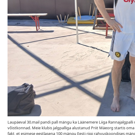
Laupäeval 30.mail pandi pall mängu ka Läänemere Liiga Rannajalgpalli m
võistkonnad. Meie klubis jalgpalliga alustanud Priit Mäeorg startis om
fakt, et esimese eestlasena 100 mängu Eesti riigi rahvuskoondises mäng