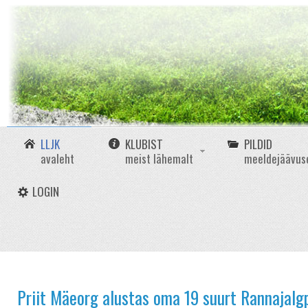
LLJK
KLUBIST
PILDID
avaleht
meist lähemalt
meeldejäävus
LOGIN
Priit Mäeorg alustas oma 19 suurt Rannajalgp