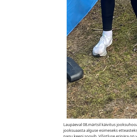
Laupäeval 08.märtsil käivitus jooksuhooa
jooksuaasta alguse esimeseks etteasteks. 
nagu keegi soovib. Võistluse eripära on ve