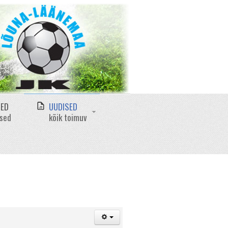
MED
UUDISED
ased
kõik toimuv