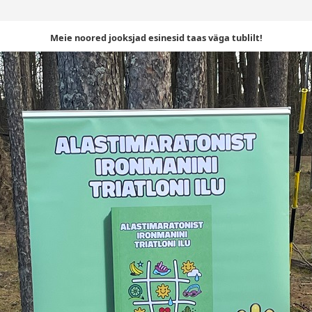
Meie noored jooksjad esinesid taas väga tublilt!