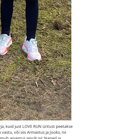
rja, kuid just LOVE RUN üritust peetakse
astu, või siis Armastus ja Jooks, nii
imub arvestus ainult nii: Naised ja