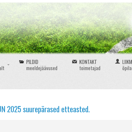
PILDID
KONTAKT
LIIK
alt
meeldejäävused
toimetajad
õpil
UN 2025 suurepärased etteasted.