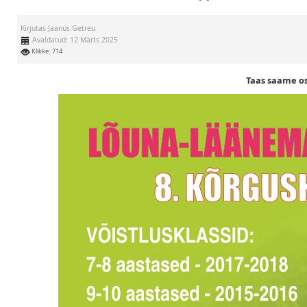
Kirjutas
Jaanus Getreu
Avaldatud: 12 Märts 2025
Klikke: 714
Taas saame os