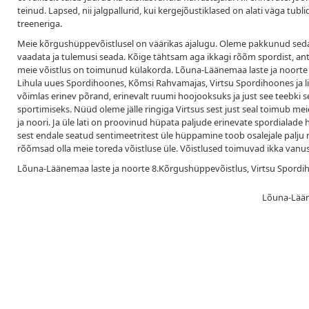
teinud. Lapsed, nii jalgpallurid, kui kergejõustiklased on alati väga tub
treeneriga.
Meie kõrgushüppevõistlusel on väärikas ajalugu. Oleme pakkunud seda nii
vaadata ja tulemusi seada. Kõige tähtsam aga ikkagi rõõm spordist, antud
meie võistlus on toimunud külakorda. Lõuna-Läänemaa laste ja noort
Lihula uues Spordihoones, Kõmsi Rahvamajas, Virtsu Spordihoones ja lis
võimlas erinev põrand, erinevalt ruumi hoojooksuks ja just see teebki se
sportimiseks. Nüüd oleme jälle ringiga Virtsus sest just seal toimub me
ja noori. Ja üle lati on proovinud hüpata paljude erinevate spordialade 
sest endale seatud sentimeetritest üle hüppamine toob osalejale palju r
rõõmsad olla meie toreda võistluse üle. Võistlused toimuvad ikka vanusek
Lõuna-Läänemaa laste ja noorte 8.Kõrgushüppevõistlus, Virtsu Spordih
Lõuna-Lääne