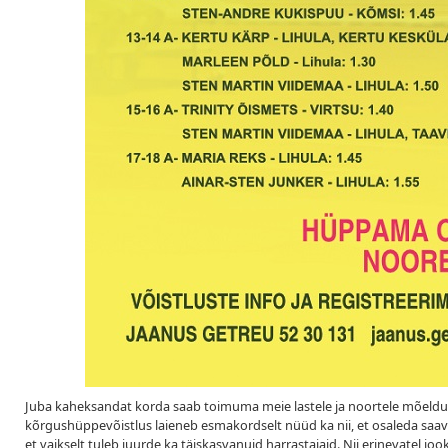
Juba kaheksandat korda saab toimuma meie lastele ja noortele mõeldu
kõrgushüppevõistlus laieneb esmakordselt nüüd ka nii, et osaleda saa
et vaikselt tuleb juurde ka täiskasvanuid harrastajaid. Nii erinevatel j