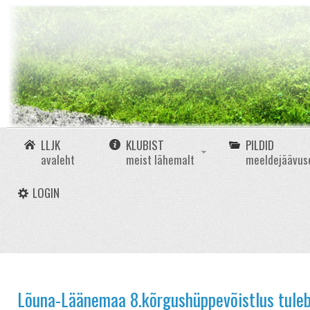
LLJK
KLUBIST
PILDID
avaleht
meist lähemalt
meeldejäävus
LOGIN
Lõuna-Läänemaa 8.kõrgushüppevõistlus tuleb 