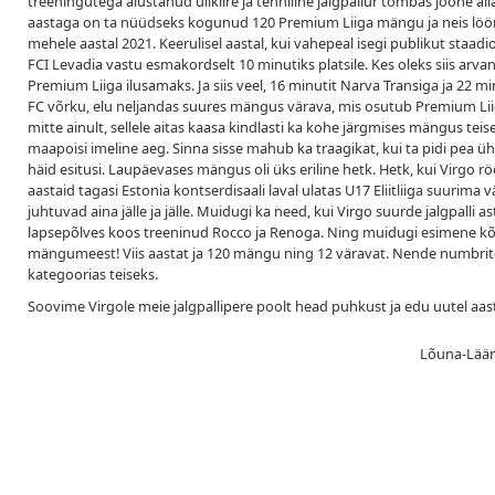
treeningutega alustanud ülikiire ja tehniline jalgpallur tõmbas joone al
aastaga on ta nüüdseks kogunud 120 Premium Liiga mängu ja neis löö
mehele aastal 2021. Keerulisel aastal, kui vahepeal isegi publikut staadion
FCI Levadia vastu esmakordselt 10 minutiks platsile. Kes oleks siis arvanu
Premium Liiga ilusamaks. Ja siis veel, 16 minutit Narva Transiga ja 22
FC võrku, elu neljandas suures mängus värava, mis osutub Premium Liiga a
mitte ainult, sellele aitas kaasa kindlasti ka kohe järgmises mängus tei
maapoisi imeline aeg. Sinna sisse mahub ka traagikat, kui ta pidi pea ühe
häid esitusi. Laupäevases mängus oli üks eriline hetk. Hetk, kui Virgo rö
aastaid tagasi Estonia kontserdisaali laval ulatas U17 Eliitliiga suurima 
juhtuvad aina jälle ja jälle. Muidugi ka need, kui Virgo suurde jalgpalli
lapsepõlves koos treeninud Rocco ja Renoga. Ning muidugi esimene kõrgl
mängumeest! Viis aastat ja 120 mängu ning 12 väravat. Nende numbri
kategoorias teiseks.
Soovime Virgole meie jalgpallipere poolt head puhkust ja edu uutel aast
Lõuna-Lääne