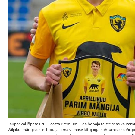
Laupäeval lõpetas 2025 aasta Premium Liiga hooaja teiste seas ka Pärnu 
Väljakul mängis sellel hooajal oma viimase kõrgliiga kohtumise ka Virgo