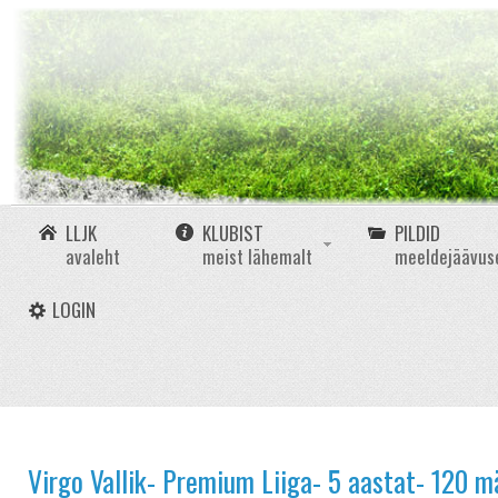
LLJK
KLUBIST
PILDID
avaleht
meist lähemalt
meeldejäävus
LOGIN
Virgo Vallik- Premium Liiga- 5 aastat- 120 m